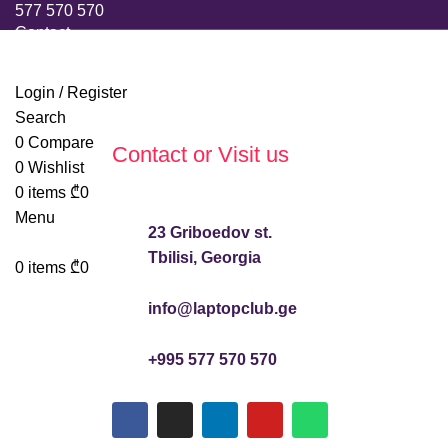
577 570 570
Contact
Login / Register
Search
0
Compare
Contact or Visit us
0
Wishlist
0
items
₾
0
Menu
23 Griboedov st.
Tbilisi, Georgia
0
items
₾
0
info@laptopclub.ge
+995 577 570 570