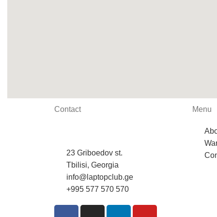
Contact
Menu
Abo
War
23 Griboedov st.
Con
Tbilisi, Georgia
info@laptopclub.ge
+995 577 570 570