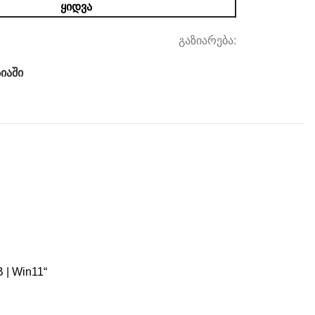
ᲧᲘᲓᲕᲐ
გაზიარება:
იაში
 | Win11“