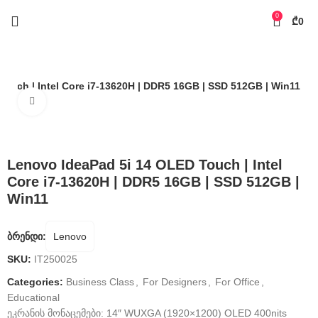
0
₾
0
ouch | Intel Core i7-13620H | DDR5 16GB | SSD 512GB | Win11
Click to enlarge
Lenovo IdeaPad 5i 14 OLED Touch | Intel
Core i7-13620H | DDR5 16GB | SSD 512GB |
Win11
ბრენდი:
Lenovo
SKU:
IT250025
Categories:
Business Class
,
For Designers
,
For Office
,
Educational
ეკრანის მონაცემები: 14″ WUXGA (1920×1200) OLED 400nits