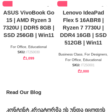
ASUS VivoBook Go
Lenovo IdeaPad
15 | AMD Ryzen 3
Flex 5 16ABR8 |
7320U | DDR5 8GB |
Ryzen 7 7730U |
SSD 256GB | Win11
DDR4 16GB | SSD
512GB | Win11
For Office
,
Educational
SKU:
IT250030
Business Class
,
For Designers
,
₾
1,099
For Office
,
Educational
SKU:
IT250001
₾
2,000
Read Our Blog
კონტენტ კრეატორმა ეს უნდა იცოდეს