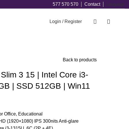
577 570 570
Contact
Language
Login / Register
Back to products
lim 3 15 | Intel Core i3-
GB | SSD 512GB | Win11
r Office
,
Educational
D (1920×1080) IPS 300nits Anti-glare
e i3-1315U, 6C (2P + 4E)