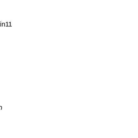
in11
ი